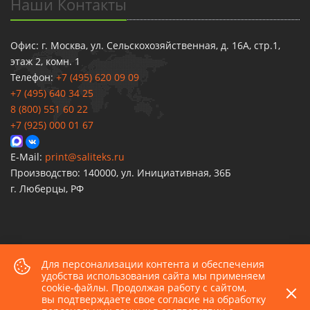
Наши Контакты
Офис: г. Москва, ул. Сельскохозяйственная, д. 16А, стр.1,
этаж 2, комн. 1
Телефон:
+7 (495) 620 09 09
+7 (495) 640 34 25
8 (800) 551 60 22
+7 (925) 000 01 67
E-Mail:
print@saliteks.ru
Производство: 140000, ул. Инициативная, 36Б
г. Люберцы, РФ
Для персонализации контента и обеспечения
2026 © Все права защищены.
удобства использования сайта мы применяем
cookie-файлы. Продолжая работу с сайтом,
Политика конфиденциальности
вы подтверждаете свое согласие на обработку