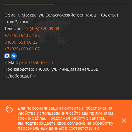
Офис: г. Москва, ул. Сельскохозяйственная, д. 16А, стр.1,
этаж 2, комн. 1
Телефон:
+7 (495) 620 09 09
+7 (495) 640 34 25
8 (800) 551 60 22
+7 (925) 000 01 67
E-Mail:
print@saliteks.ru
Производство: 140000, ул. Инициативная, 36Б
г. Люберцы, РФ
Для персонализации контента и обеспечения
2026 © Все права защищены.
удобства использования сайта мы применяем
cookie-файлы. Продолжая работу с сайтом,
Политика конфиденциальности
вы подтверждаете свое согласие на обработку
персональных данных в соответствии с
Разработка и продвижение